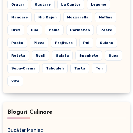
Gratar
Gustare
La Cuptor
Legume
Mancare
Mic Dejun
Mozzarella
Muffins
Orez
Oua
Paine
Parmezan
Paste
Peste
Pizza
Prajitura
Pui
Quiche
Reteta
Rosii
Salata
Spaghete
Supa
Supa-Crema
Tabouleh
Tarta
Ton
Vita
Bloguri Culinare
Bucătar Maniac