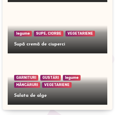
legume
SUPE, CIORBE
VEGETARIENE
Supă cremă de ciuperci
GARNITURI
GUSTĂRI
legume
MÂNCĂRURI
VEGETARIENE
Salata de alge