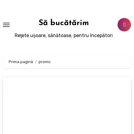
Sari
la
conținut
Să bucătărim
Reţete uşoare, sănătoase, pentru începători
Prima pagină
promo