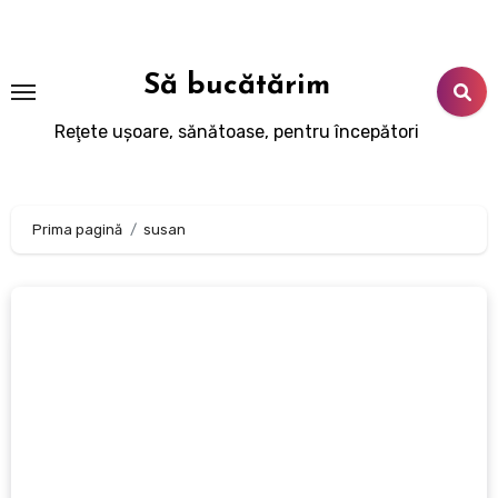
Sari
la
conținut
Să bucătărim
Reţete uşoare, sănătoase, pentru începători
Prima pagină
susan