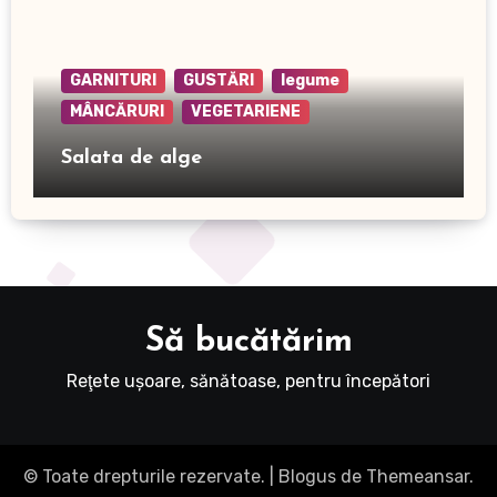
GARNITURI
GUSTĂRI
legume
MÂNCĂRURI
VEGETARIENE
Salata de alge
Să bucătărim
Reţete uşoare, sănătoase, pentru începători
© Toate drepturile rezervate.
|
Blogus
de
Themeansar
.