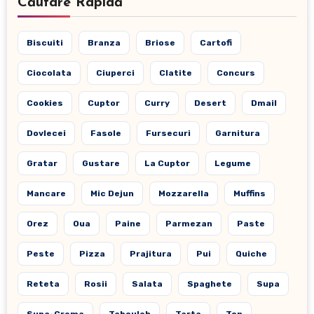
Căutare Rapidă
Biscuiti
Branza
Briose
Cartofi
Ciocolata
Ciuperci
Clatite
Concurs
Cookies
Cuptor
Curry
Desert
Dmail
Dovlecei
Fasole
Fursecuri
Garnitura
Gratar
Gustare
La Cuptor
Legume
Mancare
Mic Dejun
Mozzarella
Muffins
Orez
Oua
Paine
Parmezan
Paste
Peste
Pizza
Prajitura
Pui
Quiche
Reteta
Rosii
Salata
Spaghete
Supa