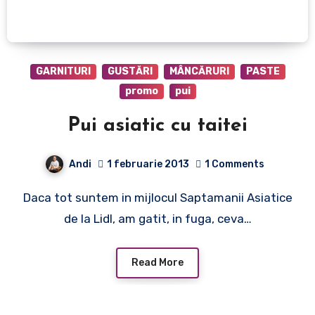
GARNITURI
GUSTĂRI
MÂNCĂRURI
PASTE
promo
pui
Pui asiatic cu taitei
Andi
1 februarie 2013
1 Comments
Daca tot suntem in mijlocul Saptamanii Asiatice
de la Lidl, am gatit, in fuga, ceva…
Read More