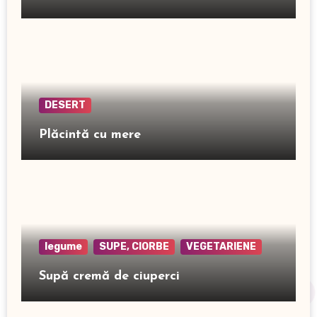
DESERT
Plăcintă cu mere
legume
SUPE, CIORBE
VEGETARIENE
Supă cremă de ciuperci